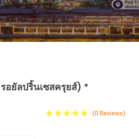
อยัลปริ้นเซสครุยส์) *
(0 Reviews)