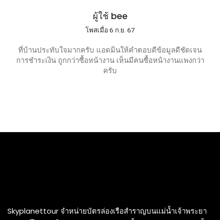
ผู้ใช้ bee
โพสเมื่อ 6 ก.ย. 67
ที่บ้านประทับใจมากครับ แอดมินให้คำตอบดีข้อมูลดีชัดเจน
การชำระเงิน ถูกกว่าซื้อหน้างาน เห็นมีคนซื้อหน้างานแพงกว่า
ครับ
Skyplanettour จำหน่ายบัตรล่องเรือสำราญบนแม่น้ำเจ้าพระยา